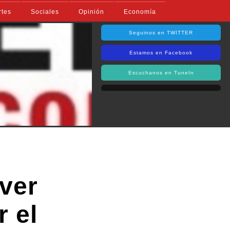
rtes
Sociales
Opinión
Economía
Seguinos en TWITTER
Estamos en Facebook
Escuchanos en TuneIn
iver
r el