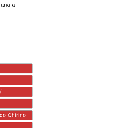
ñana a
í
ado Chirino