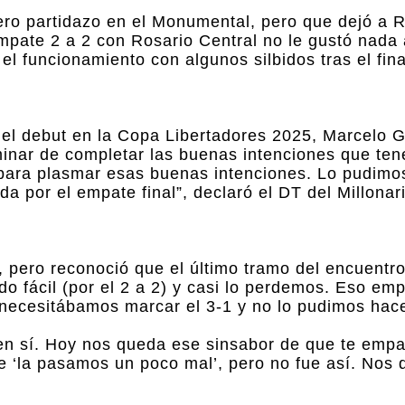
ero partidazo en el Monumental, pero que dejó a R
pate 2 a 2 con Rosario Central no le gustó nada 
el funcionamiento con algunos silbidos tras el fina
 del debut en la Copa Libertadores 2025, Marcelo G
inar de completar las buenas intenciones que te
 para plasmar esas buenas intenciones. Lo pudimo
por el empate final”, declaró el DT del Millonari
, pero reconoció que el último tramo del encuentr
o fácil (por el 2 a 2) y casi lo perdemos. Eso em
ecesitábamos marcar el 3-1 y no lo pudimos hace
 en sí. Hoy nos queda ese sinsabor de que te emp
e ‘la pasamos un poco mal’, pero no fue así. Nos 