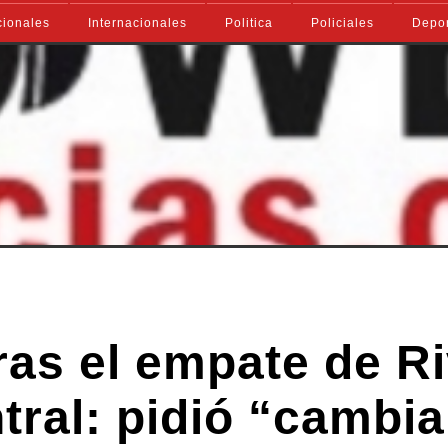
ionales
Internacionales
Politica
Policiales
Depo
ras el empate de R
ral: pidió “cambia