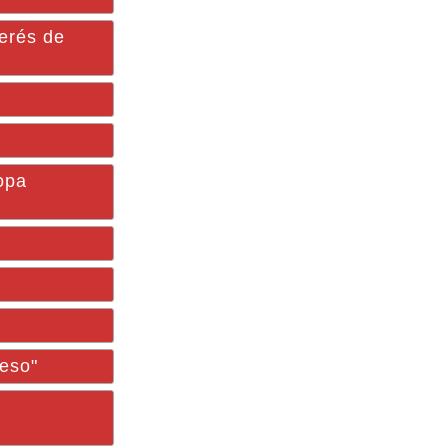
erés de
Copa
reso"