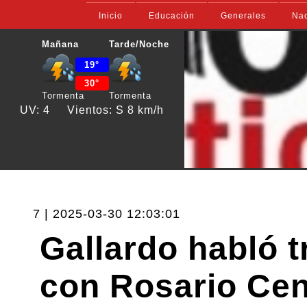
Inicio
Educación
Generales
Nac
Mañana
Tarde/Noche
19°
30°
Tormenta
Tormenta
UV: 4
Vientos: S 8 km/h
7 | 2025-03-30 12:03:01
Gallardo habló t
con Rosario Cent