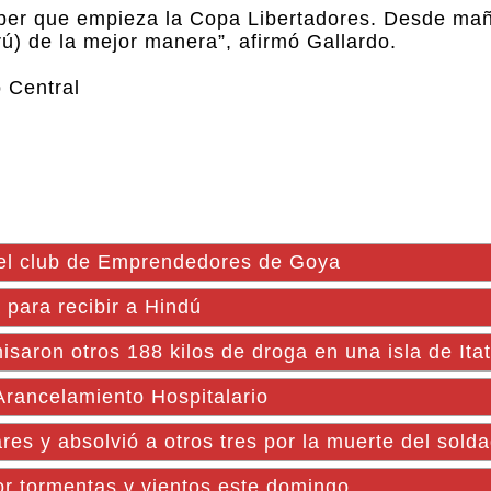
aber que empieza la Copa Libertadores. Desde ma
rú) de la mejor manera”, afirmó Gallardo.
 Central
 el club de Emprendedores de Goya
para recibir a Hindú
 otros 188 kilos de droga en una isla de Itat
Arancelamiento Hospitalario
ares y absolvió a otros tres por la muerte del sold
por tormentas y vientos este domingo