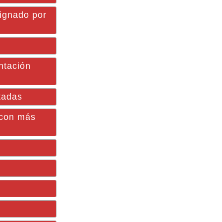
signado por
ntación
tadas
 con más