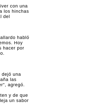
iver con una
a los hinchas
l del
allardo habló
nemos. Hoy
s hacer por
o.
o dejó una
paña las
r”, agregó.
aten y de que
deja un sabor