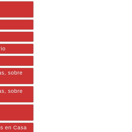
rio
as, sobre
as, sobre
as en Casa