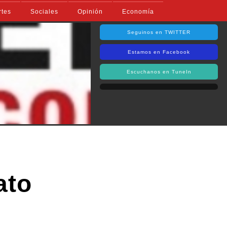
rtes
Sociales
Opinión
Economía
Seguinos en TWITTER
Estamos en Facebook
Escuchanos en TuneIn
ato