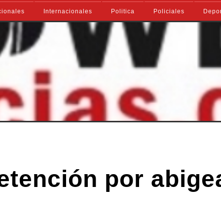
ionales
Internacionales
Politica
Policiales
Depo
etención por abige