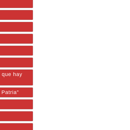
o que hay
 Patria”