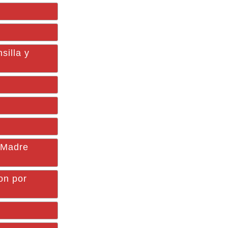
silla y
o Madre
on por