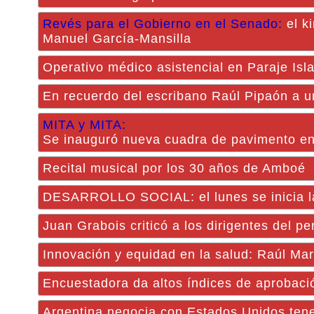
Revés para el Gobierno en el Senado:
el ki
Manuel García-Mansilla
Operativo médico asistencial en Paraje Isl
En recuerdo del escribano Raúl Pipaón a u
MITA y MITA:
Se inauguró nueva cuadra de pavimento en
Recital musical por los 30 años de Amboé
DESARROLLO SOCIAL: el lunes se inicia la
Juan Grabois criticó a los dirigentes del pe
Innovación y equidad en la salud: Raúl Mar
Encuestadora da altos índices de aprobaci
Argentina negocia con Estados Unidos tene