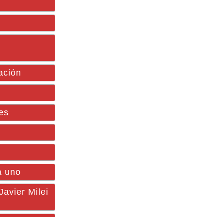
ación
es
a uno
avier Milei