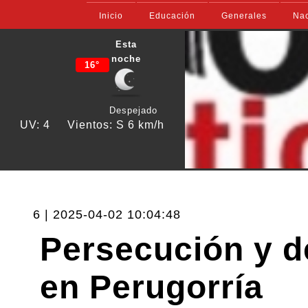
Inicio
Educación
Generales
Nac
Esta
noche
16°
Despejado
UV: 4
Vientos: S 6 km/h
6 | 2025-04-02 10:04:48
Persecución y d
en Perugorría