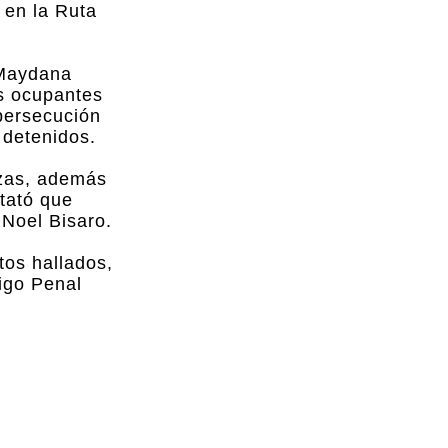
 en la Ruta
 Maydana
os ocupantes
 persecución
 detenidos.
izas, además
stató que
 Noel Bisaro.
tos hallados,
digo Penal