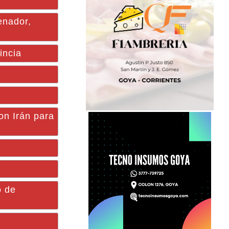
nador,
incia
on Irán para
o de