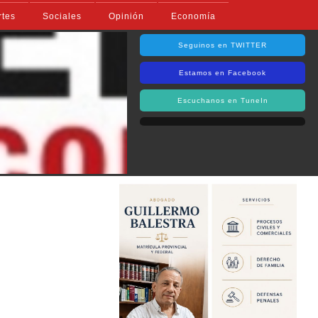
rtes
Sociales
Opinión
Economía
Seguinos en TWITTER
Estamos en Facebook
Escuchanos en TuneIn