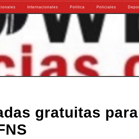
ionales
Internacionales
Politica
Policiales
Depo
adas gratuitas para
 FNS