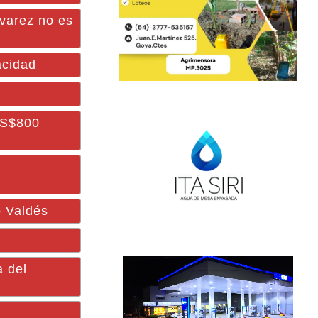
lvarez no es
acidad
US$800
o Valdés
a del