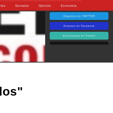
rtes
Sociales
Opinión
Economía
Seguinos en TWITTER
Estamos en Facebook
Escuchanos en TuneIn
dos"