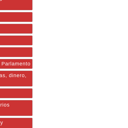
l Parlamento
as, dinero,
rios
 y