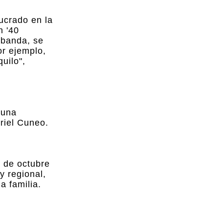
ucrado en la
n '40
 banda, se
r ejemplo,
uilo",
 una
riel Cuneo.
9 de octubre
y regional,
a familia.