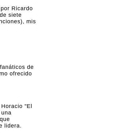
 por Ricardo
de siete
nciones), mis
fanáticos de
imo ofrecido
 Horacio "El
s una
 que
 lidera.