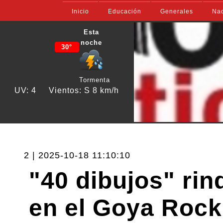
Inicio
Educación
Generales
Nac
Esta
noche
30°
Tormenta
UV: 4
Vientos: S 8 km/h
2 | 2025-10-18 11:10:10
"40 dibujos" rin
en el Goya Rock