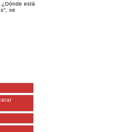
, ¿Dónde está
s", se
carar