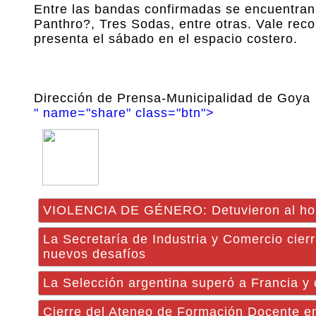
Entre las bandas confirmadas se encuentran
Panthro?, Tres Sodas, entre otras. Vale reco
presenta el sábado en el espacio costero.
Dirección de Prensa-Municipalidad de Goya
" name="share" class="btn">
VIOLENCIA DE GÉNERO: Detuvieron al hom
La Secretaría de Industria y Comercio cier
nuevos desafíos
La Selección argentina superó a Francia y
Cierre del Ateneo de Formación Docente en