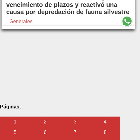
vencimiento de plazos y reactivó una
causa por depredación de fauna silvestre
Generales
Páginas:
1
2
3
4
5
6
7
8