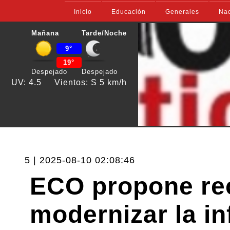
Inicio
Educación
Generales
Nac
Mañana
Tarde/Noche
9°
19°
Despejado
Despejado
UV: 4.5
Vientos: S 5 km/h
5 | 2025-08-10 02:08:46
ECO propone rec
modernizar la in