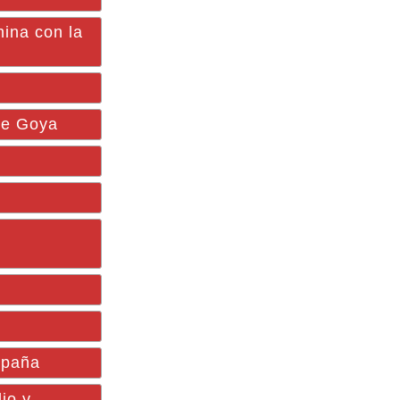
mina con la
 de Goya
mpaña
io y