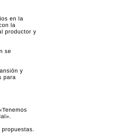
ios en la
con la
l productor y
n se
ansión y
s para
: «Tenemos
ial».
r propuestas.