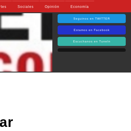
rtes
Sociales
Opinión
Economía
Seguinos en TWITTER
Estamos en Facebook
Escuchanos en TuneIn
y
ar