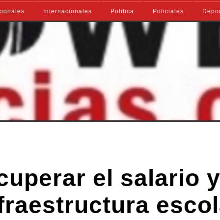
ionales
Internacionales
Politica
Policiales
Depo
uperar el salario 
fraestructura escol