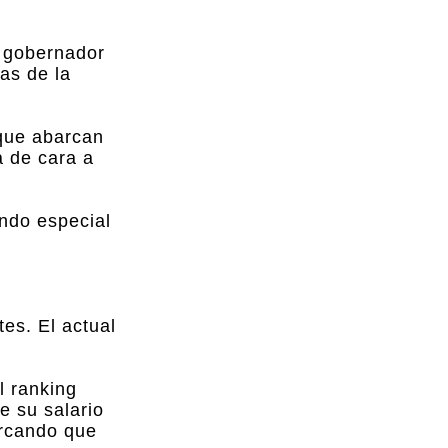
a gobernador
as de la
 que abarcan
a de cara a
endo especial
es. El actual
l ranking
e su salario
arcando que