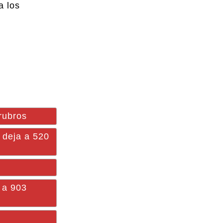
a los
rubros
deja a 520
 a 903