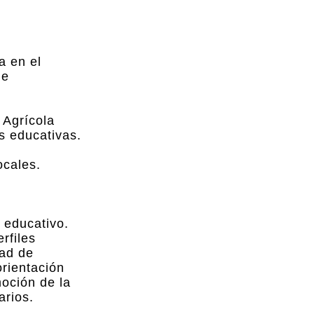
a en el
de
 Agrícola
es educativas.
ocales.
a educativo.
rfiles
dad de
orientación
oción de la
arios.