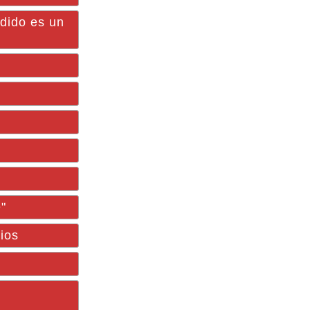
edido es un
"
ios
e