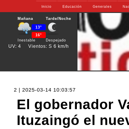
Inicio
Educación
Generales
Nac
Mañana
Tarde/Noche
13°
16°
Inestable
Despejado
UV: 4
Vientos: S 6 km/h
2 | 2025-03-14 10:03:57
El gobernador V
Ituzaingó el nue