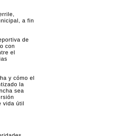
rrile,
icipal, a fin
eportiva de
lo con
tre el
ias
cha y cómo el
tizado la
ancha sea
ersión
vida útil
toridades