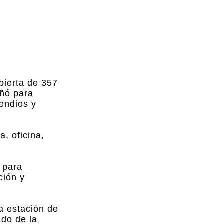
bierta de 357
eñó para
cendios y
, oficina,
s para
ción y
a estación de
ado de la