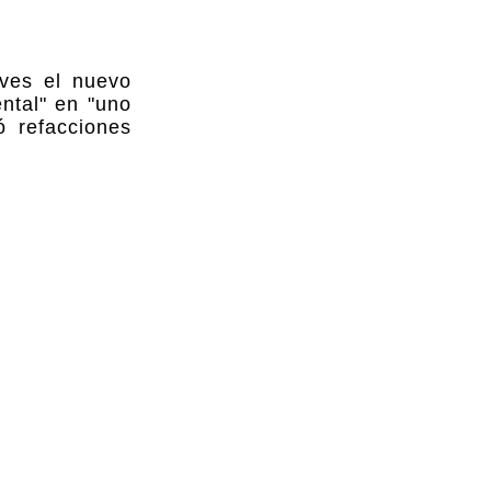
eves el nuevo
ental" en "uno
ó refacciones