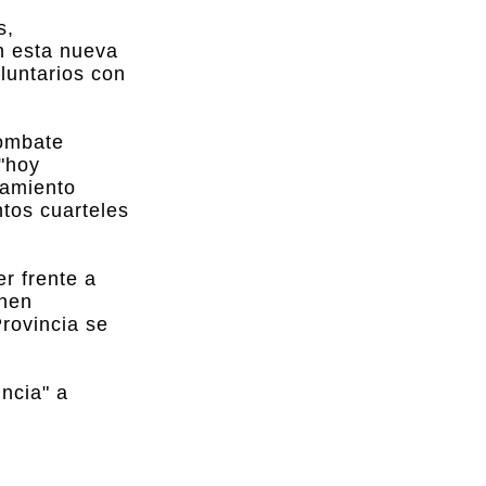
s,
n esta nueva
luntarios con
combate
 "hoy
pamiento
ntos cuarteles
r frente a
enen
Provincia se
incia" a