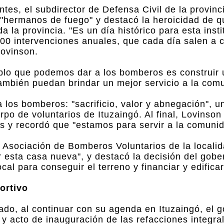
ntes, el subdirector de Defensa Civil de la provinc
 "hermanos de fuego" y destacó la heroicidad de q
 la provincia. "Es un día histórico para esta insti
800 intervenciones anuales, que cada día salen a 
Lovinson.
mplo que podemos dar a los bomberos es construir 
también puedan brindar un mejor servicio a la com
 los bomberos: "sacrificio, valor y abnegación", u
po de voluntarios de Ituzaingó. Al final, Lovinson 
s y recordó que "estamos para servir a la comunid
 Asociación de Bomberos Voluntarios de la localida
r esta casa nueva", y destacó la decisión del gob
al para conseguir el terreno y financiar y edificar 
ortivo
tado, al continuar con su agenda en Ituzaingó, el 
y acto de inauguración de las refacciones integral