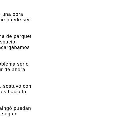
e una obra
que puede ser
cha de parquet
espacio,
encargábamos
oblema serio
tir de ahora
", sostuvo con
es hacia la
zaingó puedan
 seguir