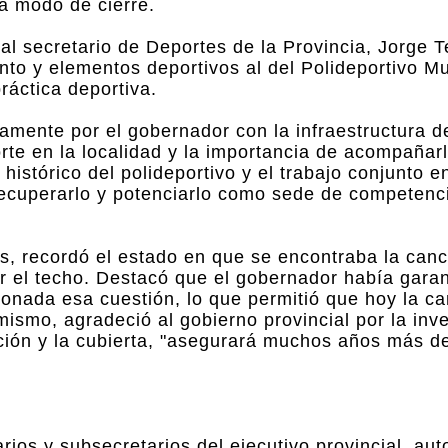
 a modo de cierre.
al secretario de Deportes de la Provincia, Jorge Te
to y elementos deportivos al del Polideportivo Mun
ráctica deportiva.
amente por el gobernador con la infraestructura d
orte en la localidad y la importancia de acompañar
histórico del polideportivo y el trabajo conjunto en
 recuperarlo y potenciarlo como sede de competenc
és, recordó el estado en que se encontraba la can
r el techo. Destacó que el gobernador había garan
ionada esa cuestión, lo que permitió que hoy la c
ismo, agradeció al gobierno provincial por la inv
ación y la cubierta, "asegurará muchos años más de 
arios y subsecretarios del ejecutivo provincial, au