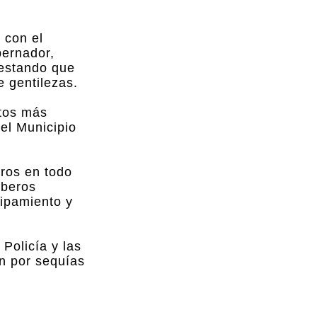
 con el
bernador,
festando que
 gentilezas.
ntos más
del Municipio
ros en todo
mberos
ipamiento y
 Policía y las
én por sequías