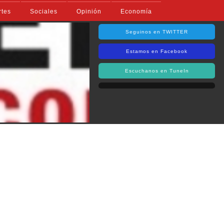
rtes
Sociales
Opinión
Economía
Seguinos en TWITTER
Estamos en Facebook
Escuchanos en TuneIn