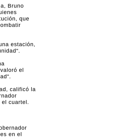
ia, Bruno
uienes
tución, que
combatir
una estación,
unidad".
na
valoró el
ad".
d, calificó la
ernador
el cuartel.
gobernador
es en el