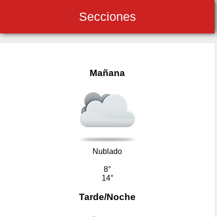
Secciones
Mañana
Nublado
8°
14°
Tarde/Noche