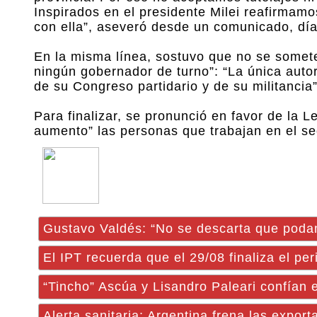
Inspirados en el presidente Milei reafirmamo
con ella”, aseveró desde un comunicado, día
En la misma línea, sostuvo que no se somete
ningún gobernador de turno”: “La única auto
de su Congreso partidario y de su militancia”
Para finalizar, se pronunció en favor de la
aumento” las personas que trabajan en el se
Gustavo Valdés: “No se descarta que podam
El IPT recuerda que el 29/08 finaliza el p
“Tincho” Ascúa y Lisandro Paleari confían 
Alerta sanitaria: Argentina frena las expor