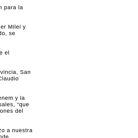
m para la
er Milei y
do, se
e el
ovincia, San
Claudio
enem y la
sales, “que
iones del
zo a nuestra
nde.