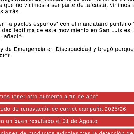
s que no vinimos a ser parte de la casta, vinimos 
s atrás.
n “a pactos espurios” con el mandatario puntano 
ridad legítima de este movimiento en San Luis es
, añadió.
 Ley de Emergencia en Discapacidad y bregó porque
ctor.
os tener otro aumento a fin de año”
eriodo de renovación de carnet campaña 2025/26
en un buen resultado el 31 de Agosto
taciones de productos avícolas tras la detección de