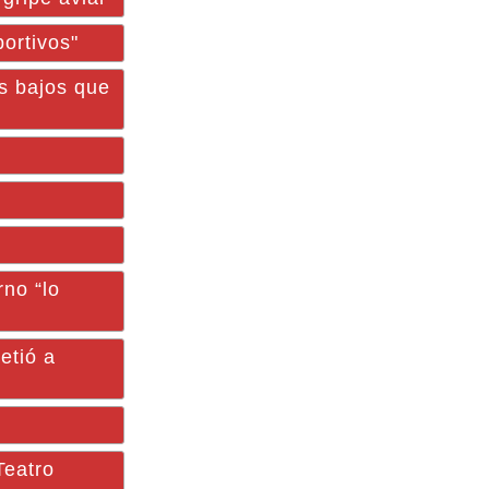
ortivos"
s bajos que
no “lo
tió a
Teatro