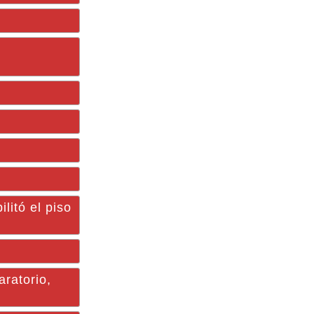
tó el piso
aratorio,