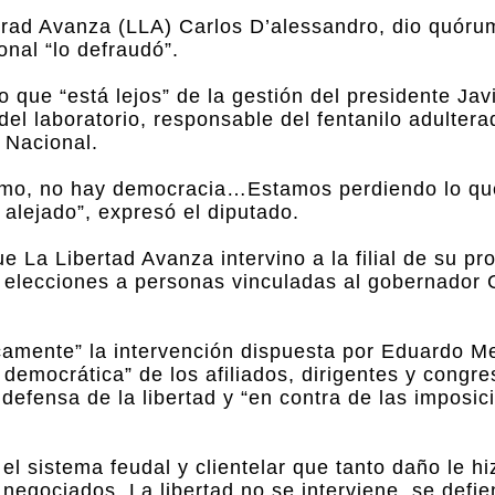
erad Avanza (LLA) Carlos D’alessandro, dio quóru
nal “lo defraudó”.
que “está lejos” de la gestión del presidente Javi
del laboratorio, responsable del fentanilo adultera
 Nacional.
ismo, no hay democracia…Estamos perdiendo lo qu
alejado”, expresó el diputado.
e La Libertad Avanza intervino a la filial de su pr
mas elecciones a personas vinculadas al gobernador 
camente” la intervención dispuesta por Eduardo M
d democrática” de los afiliados, dirigentes y congre
defensa de la libertad y “en contra de las imposic
el sistema feudal y clientelar que tanto daño le hi
 negociados. La libertad no se interviene, se defie