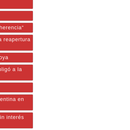
herencia”
 reapertura
Goya
ligó a la
entina en
in interés