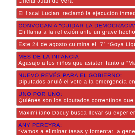
Oficial Juan de Vera
El fiscal Luciani reclamó la ejecución inme
CONVOCAN A "CUIDAR LA DEMOCRACIA
Eli llama a la reflexión ante un grave hec
Este 24 de agosto culmina el 7° “Goya Liqu
MES DE LA INFANCIA
Agasajo a los niños que asisten tanto a “M
NUEVO REVÉS PARA EL GOBIERNO:
Diputados anuló el veto a la emergencia e
UNO POR UNO:
Quiénes son los diputados correntinos que 
Maximiliano Dacuy busca llevar su experi
ANY PEREYRA:
“Vamos a eliminar tasas y fomentar la gen