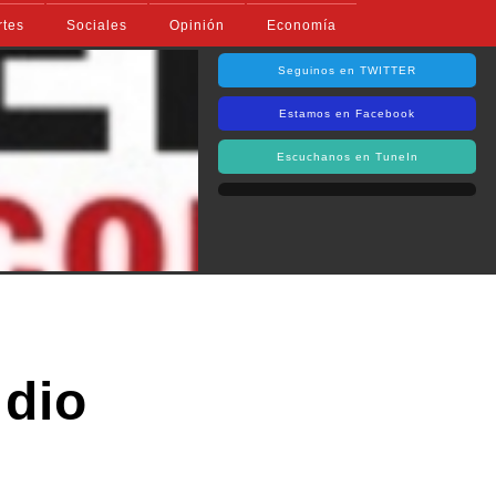
rtes
Sociales
Opinión
Economía
Seguinos en TWITTER
Estamos en Facebook
Escuchanos en TuneIn
 dio