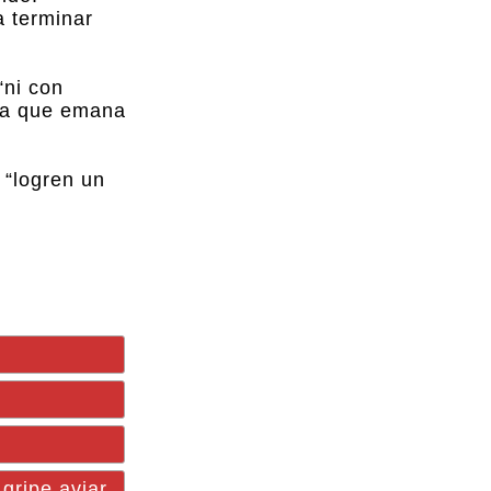
a terminar
“ni con
 la que emana
 “logren un
 gripe aviar