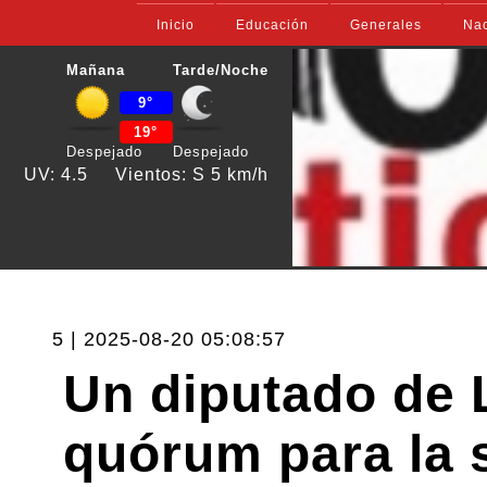
Inicio
Educación
Generales
Nac
Mañana
Tarde/Noche
9°
19°
Despejado
Despejado
UV: 4.5
Vientos: S 5 km/h
5 | 2025-08-20 05:08:57
Un diputado de 
quórum para la 